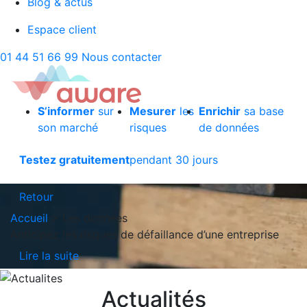
Blog & actus
Espace client
01 44 51 66 99
Nous contacter
S’informer
sur
Mesurer
les
Enrichir
sa base
son marché
risques
de données
Testez gratuitement
pendant 30 jours
Retour
Accueil
>
Les données
Anticipez les risques de défaillance d’une entreprise
Lire la suite
Actualités